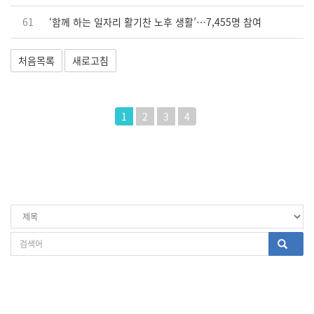
61
‘함께 하는 일자리 활기찬 노후 생활’…7,455명 참여
처음목록
새로고침
1
2
3
4