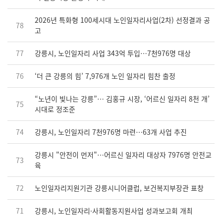
2026년 특화형 100세시대 노인일자리사업(2차) 선정결과 공
78
고
77
강릉시, 노인일자리 사업 343억 투입…7천976명 대상
76
‘더 큰 강릉의 힘’ 7,976개 노인 일자리 힘찬 출정
“노년이 빛나는 강릉”… 김홍규 시장, ‘어르신 일자리 8천 개’
75
시대로 정조준
74
강릉시, 노인일자리 7천976명 마련…63개 사업 추진
강릉시 "안전이 먼저"…어르신 일자리 대상자 7976명 안전교
73
육
72
노인일자리지원기관 강릉시니어클럽, 보건복지부장관 표창
71
강릉시, 노인일자리·사회활동지원사업 성과보고회 개최