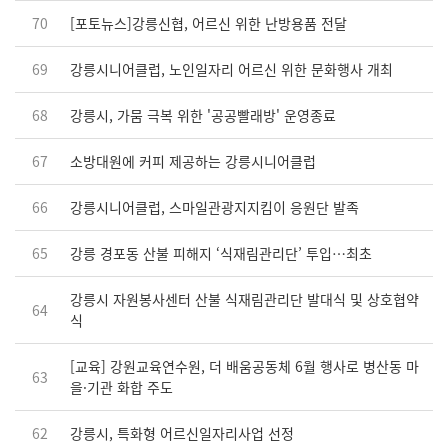
70
[포토뉴스]강릉신협, 어르신 위한 난방용품 전달
69
강릉시니어클럽, 노인일자리 어르신 위한 문화행사 개최
68
강릉시, 가뭄 극복 위한 '공공빨래방' 운영종료
67
소방대원에 커피 제공하는 강릉시니어클럽
66
강릉시니어클럽, 스마일관광지지킴이 응원단 발족
65
강릉 경포동 산불 피해지 ‘식재림관리단’ 투입…최초
강릉시 자원봉사센터 산불 식재림관리단 발대식 및 상호협약
64
식
[교육] 강원교육연수원, 더 배움공동체 6월 행사로 병산동 마
63
을·기관 화합 주도
62
강릉시, 특화형 어르신일자리사업 선정