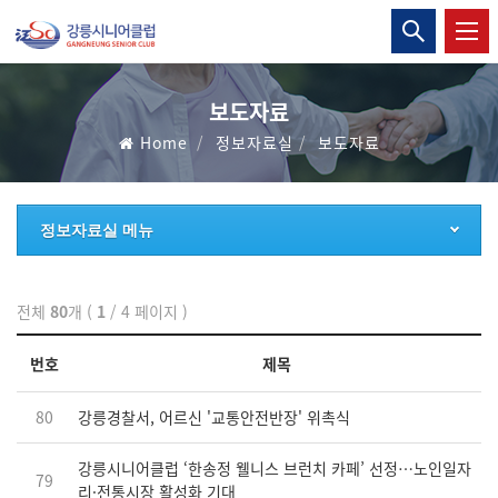
강
통
릉
합
검
시
보도자료
색
Home
정보자료실
보도자료
니
열
기
어
정보자료실 메뉴
클
럽
전체
80
개 (
1
/ 4 페이지 )
번호
제목
80
강릉경찰서, 어르신 '교통안전반장' 위촉식
강릉시니어클럽 ‘한송정 웰니스 브런치 카페’ 선정…노인일자
79
리·전통시장 활성화 기대