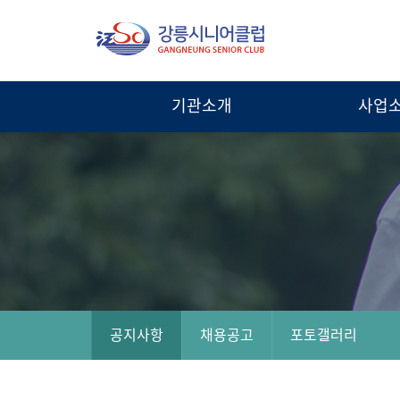
강
통
합
릉
검
시
색
기관소개
사업
열
니
기
어
클
럽
공지사항
채용공고
포토갤러리