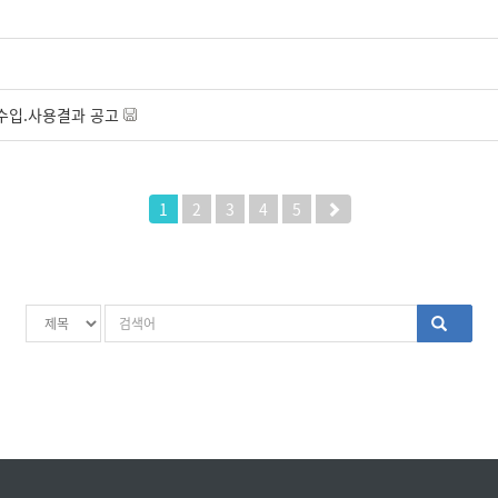
수입.사용결과 공고
1
2
3
4
5