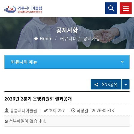
강
통
릉
합
검
시
공지사항
색
Home
커뮤니티
공지사항
니
열
기
어
커뮤니티 메뉴
클
럽
TO
SNS공유
2026년 2분기 운영위원회 결과공개
강릉시니어클럽
조회 257
작성일 : 2026-05-13
|
|
첨부파일이 없습니다.