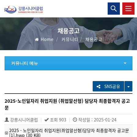
강
통
릉
합
검
시
채용공고
색
Home
커뮤니티
채용공고
니
열
기
어
커뮤니티 메뉴
클
럽
TO
SNS공유
2025-노인일자리 취업지원 (취업알선형) 담당자 최종합격자 공고
문
강릉시니어클럽
조회 903
작성일 : 2025-01-24
|
|
2025 - 노인일자리 취업지원(취업알선형)담당자 최종합격자 공고문
[1].hwp (30 KB)