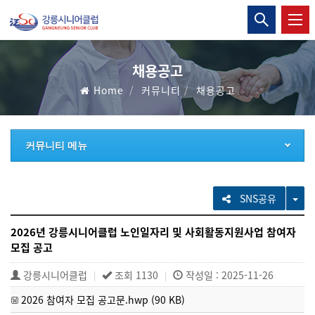
강
통
릉
합
검
시
채용공고
색
Home
커뮤니티
채용공고
니
열
기
어
커뮤니티 메뉴
클
럽
TO
SNS공유
2026년 강릉시니어클럽 노인일자리 및 사회활동지원사업 참여자
모집 공고
강릉시니어클럽
조회 1130
작성일 : 2025-11-26
|
|
2026 참여자 모집 공고문.hwp (90 KB)