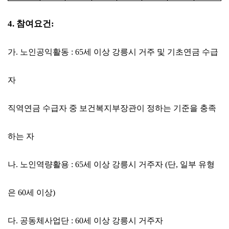
4.
참여요건
:
가
.
노인공익활동
: 65
세 이상 강릉시 거주 및 기초연금 수급
자
직역연금 수급자 중 보건복지부장관이 정하는 기준을 충족
하는 자
나
.
노인역량활용
: 65
세 이상 강릉시 거주자
(
단
,
일부 유형
은
60
세 이상
)
다
.
공동체사업단
: 60
세 이상 강릉시 거주자